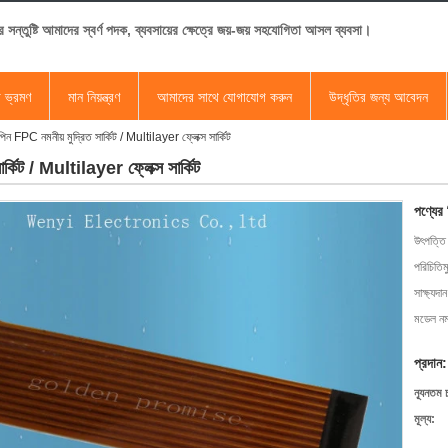
র সন্তুষ্টি আমাদের স্বর্ণ পদক, ব্যবসায়ের ক্ষেত্রে জয়-জয় সহযোগিতা আসল ব্যবসা।
া ভ্রমণ
মান নিয়ন্ত্রণ
আমাদের সাথে যোগাযোগ করুন
উদ্ধৃতির জন্য আবেদন
ন FPC নমনীয় মুদ্রিত সার্কিট / Multilayer ফ্লেক্স সার্কিট
্কিট / Multilayer ফ্লেক্স সার্কিট
পণ্যের
উৎপত্তি
পরিচিতিম
সাক্ষ্যদান
মডেল নম্
প্রদান:
ন্যূনতম 
মূল্য: