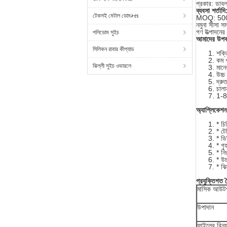
প্রকার: ডা
ব্যবসা শর্তাদি
টেকসই মেটাল ডোমમ્સ
MOQ: 500 
নমুনা সীসা স
গণ উত্পাদনের
পলিডোম সুইচ
আমাদের উপক
সিলিকন রাবার কীপ্যাড
শক্ত
কম খ
ঝিল্লী সুইচ ওভারলে
মানে
উচ্চ
দ্রু
চালা
1-8
অ্যাপ্লিকেশন
* চি
* টে
* ডি
* গৃহ
* নি
* উচ
* ঝি
প্রযুক্তিগত বৈ
মাসিক আউটপ
উপাদান
ফাইলের বিন্