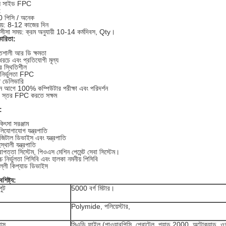
বল সাইড FPC
:
পিসি / অনেক
ময়: 8-12 কাজের দিন
 সীসা সময়: ক্রম অনুযায়ী 10-14 কর্মদিবস, Qty।
ারিতা:
িশালী আর ডি ক্ষমতা
রচে এবং প্রতিযোগী মূল্য
র স্থিতিশীল
 নির্ভুলতা FPC
ত ডেলিভারি
ন আগে 100% কম্পিউটার পরীক্ষা এবং পরিদর্শন
 স্তর FPC করতে সক্ষম
:
কিৎসা সরঞ্জাম
লিযোগাযোগ যন্ত্রপাতি
জিটাল ডিভাইস এবং যন্ত্রপাতি
স্থালী যন্ত্রপাতি
রাপত্তা সিস্টেম, পিওএস মেশিন পেমেন্ট সেবা সিস্টেম।
্চ নির্ভুলতা পিসিবি এবং হালকা নমনীয় পিসিবি
ল্লী কিপ্যাড ডিভাইস
শিষ্ট্য:
ুট
5000 বর্গ মিটার।
Polymide, পলিয়েস্টার,
যাস
সিএডি ফাইল (পাওয়ারপিসি, প্রোটেল, প্যাড 2000, অটোক্যাড, 