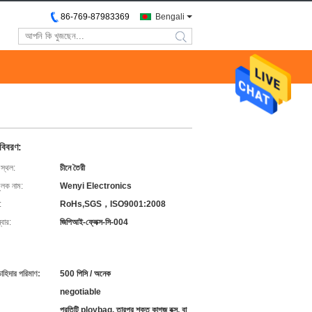
86-769-87983369
Bengali
search
 বিবরণ:
 স্থল:
চীনে তৈরী
ুলক নাম:
Wenyi Electronics
:
RoHs,SGS，ISO9001:2008
বার:
জিপিআই-ফ্লেক্স-সি-004
চাহিদার পরিমাণ:
500 পিসি / অনেক
negotiable
প্রতিটি ploybag, তারপর শক্ত কাগজ বক্স, বা