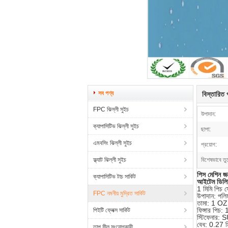
সব পণ্য
বিস্তারিত প
FPC ঝিল্লী সুইচ
উপাদান:
ক্যাপাসিটিভ ঝিল্লী সুইচ
ছাপা:
এমবসিং ঝিল্লী সুইচ
প্রয়োগ:
ফ্ল্যাট ঝিল্লী সুইচ
বিশেষভাবে তু
পিস মেশিন জন
ক্যাপাসিটিভ টাচ সার্কিট
আইটেম ডিলি
1 মিমি পিচ স
FPC নমনীয় মুদ্রিত সার্কিট
উপাদান: পলি
তামা: 1 OZ
ফিঙ্গার পিচ:
পিইটি ফ্লেক্স সার্কিট
স্টিফেনার: S
বেধ: 0.27 ম
তাপ সীল সংযোগকারী