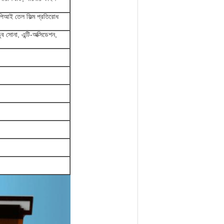
আই তেল ফিল্ম প্রতিরোধ
ুব সোনা, এন্টি-অক্সিডেশন,