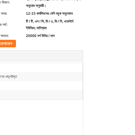
ং বিবরণ:
অনুরোধ অনুযায়ী।
 সময়:
12-15 কার্যদিবসের বেশি নমুনা অনুমোদন
টি / টি, এল / সি, ডি / এ, ডি / পি, ওয়েস্টার্ন
 শর্ত:
ইউনিয়ন, মানিগ্রাম
ক্ষমতা:
20000 বর্গ মিটার / মাস
যোগাযোগ
নের ধাতুপট্টাবৃত