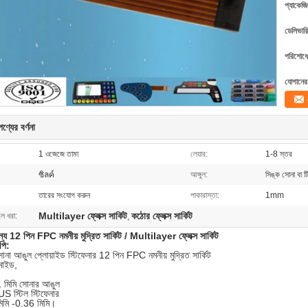
প্যাকেজি
ডেলিভারি
পরিশোধের
যোগানের 
ণ্যের বর্ণনা
1 ওজেজে তামা
লেয়ার:
1-8 স্তর
ซิลค์
আঙ্গুল:
সিঙ্ক সোনা বা টি
তারের সংযোগ করুন
পাকারাস্তা:
1mm
Multilayer ফ্লেক্স সার্কিট
কঠোর ফ্লেক্স সার্কিট
লে ধরা:
,
্য 12 পিন FPC নমনীয় মুদ্রিত সার্কিট / Multilayer ফ্লেক্স সার্কিট
পি:
োনা আঙুল প্লোয়াইড স্টিফেনার 12 পিন FPC নমনীয় মুদ্রিত সার্কিট
মাইড,
 1 মিমি সোনার আঙুল
US স্টিল স্টিফেনার
িমি -0.36 মিমি।