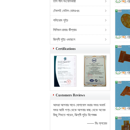
তাপ সীল সংযোগকারী
টেকসই মেটাল ডোমમ્સ
পলিডোম সুইচ
সিলিকন রাবার কীপ্যাড
ঝিল্লী সুইচ ওভারলে
Certifications
Customers Reviews
আমরা আপনার সাথে যোগাযোগ করার সময় অবার্য
সময় আমি পণ্য থেকে আপনার কাছ থেকে অনেক
কিছু শিখতে পারেন, ঝিল্লী সুইচ বিশেষজ্ঞ
—— মিঃ ফ্লয়েড