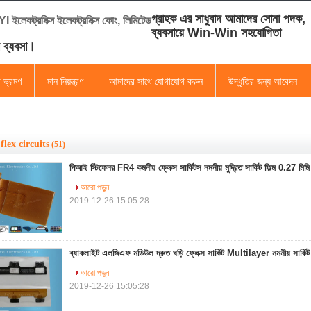
গ্রাহক এর সাধুবাদ আমাদের সোনা পদক,
ইলেকট্রনিক্স ইলেকট্রনিক্স কোং, লিমিটেড
ব্যবসায়ে Win-Win সহযোগিতা
ব ব্যবসা।
া ভ্রমণ
মান নিয়ন্ত্রণ
আমাদের সাথে যোগাযোগ করুন
উদ্ধৃতির জন্য আবেদন
 flex circuits
(51)
পিআই স্টিফেনর FR4 কমনীয় ফ্লেক্স সার্কিটস নমনীয় মুদ্রিত সার্কিট ফিল্ম 0.27 মিম
আরো পড়ুন
2019-12-26 15:05:28
ব্যাকলাইট এলজিএফ মডিউল দ্রুত ঘড়ি ফ্লেক্স সার্কিট Multilayer নমনীয় সার
আরো পড়ুন
2019-12-26 15:05:28