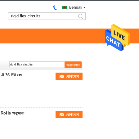
Bengali
search
ি -0.36 মিমি বেধ
যোগাযোগ
্কিট RoHs অনুমোদন
যোগাযোগ