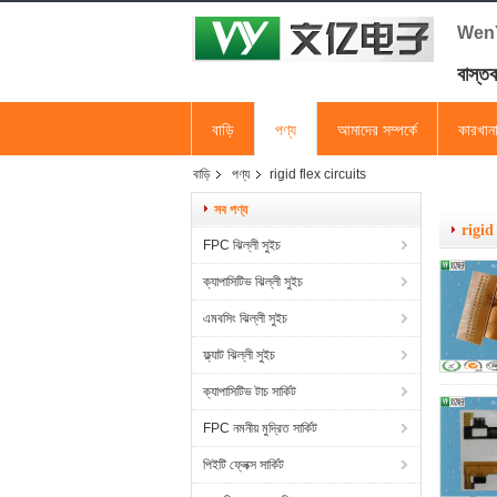
WenYI 
বাস্ত
বাড়ি
পণ্য
আমাদের সম্পর্কে
কারখান
বাড়ি
পণ্য
rigid flex circuits
সব পণ্য
rigid
FPC ঝিল্লী সুইচ
ক্যাপাসিটিভ ঝিল্লী সুইচ
এমবসিং ঝিল্লী সুইচ
ফ্ল্যাট ঝিল্লী সুইচ
ক্যাপাসিটিভ টাচ সার্কিট
FPC নমনীয় মুদ্রিত সার্কিট
পিইটি ফ্লেক্স সার্কিট