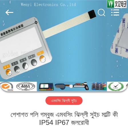
Jinyuanhang
Electronic
Technology
Co.,
Ltd.
All
Rights
Reserved.
বাড়ি
পণ্য
আমাদের
সম্পর্কে
কারখানা
এমবসিং ঝিল্লী সুইচ
ভ্রমণ
পেশাগত পলি গম্বুজ এমবসিং ঝিল্লী সুইচ মাল্টি কী
মান
IP54 IP67 জলরোধী