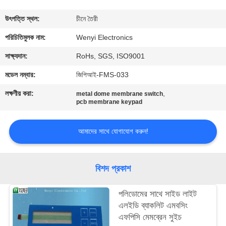
নিয়ন্ত্রণ
উৎপত্তি স্থল:
চীনে তৈরী
যোগাযোগ
পরিচিতিমুলক নাম:
Wenyi Electronics
করুন
সাক্ষ্যদান:
RoHs, SGS, ISO9001
মডেল নম্বার:
জিপিআই-FMS-033
উদ্ধৃতির
লক্ষণীয় করা:
,
metal dome membrane switch
জন্য
pcb membrane keypad
আবেদন
আমাদের সাথে যোগাযোগ করুন!
সাইট
বিশদ প্রকাশ
ম্যাপ
পলিডোমের সাথে সাইড লাইট
PRIVACY
এলইডি ব্যাকলিট এমবসিং
এফপিসি মেমব্রেন সুইচ
POLICY