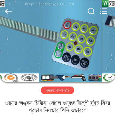
Jinyuanhang
Electronic
Technology
Co.,
Ltd.
All
Rights
Reserved.
বাড়ি
পণ্য
আমাদের
সম্পর্কে
কারখানা
এমবসিং ঝিল্লী সুইচ
ভ্রমণ
ওয়্যার অঙ্কন চিকিত্সা মেটাল গুম্বজ ঝিল্লী সুইচ মিরর
মান
প্রভাব সিলভার পিসি ওভারলে