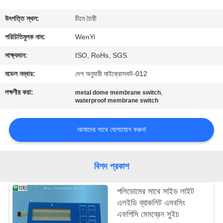
নিয়ন্ত্রণ
উৎপত্তি স্থল:
চীনে তৈরী
যোগাযোগ
পরিচিতিমুলক নাম:
WenYi
করুন
সাক্ষ্যদান:
ISO, RoHs, SGS.
মডেল নম্বার:
দেশ অনুযায়ী মাইক্রোসফট-012
উদ্ধৃতির
লক্ষণীয় করা:
,
metal dome membrane switch
জন্য
waterproof membrane switch
আবেদন
আমাদের সাথে যোগাযোগ করুন!
সাইট
বিশদ প্রকাশ
ম্যাপ
পলিডোমের সাথে সাইড লাইট
PRIVACY
এলইডি ব্যাকলিট এমবসিং
এফপিসি মেমব্রেন সুইচ
POLICY