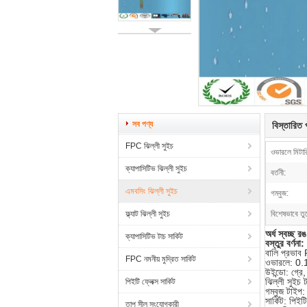
সব পণ্য
বিস্তারিত প
FPC ঝিল্লী সুইচ
ওভারলে মিটারি
ক্যাপাসিটিভ ঝিল্লী সুইচ
বর্তনী:
এমবসিং ঝিল্লী সুইচ
গম্বুজ:
ফ্ল্যাট ঝিল্লী সুইচ
বিশেষভাবে তু
অর্ধ স্বচ্ছ 
ক্যাপাসিটিভ টাচ সার্কিট
বস্তুর বর্ণনা:
বালি প্রভাব 
FPC নমনীয় মুদ্রিত সার্কিট
ওভারলে: 0.
উইন্ডো: গ্রে
ঝিল্লী সুইচ 
পিইটি ফ্লেক্স সার্কিট
গম্বুজ টাইপ:
সার্কিট: পিই
তাপ সীল সংযোগকারী