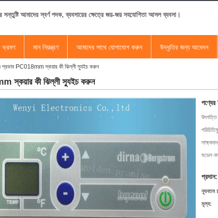
র সন্তুষ্টি আমাদের স্বর্ণ পদক, ব্যবসায়ের ক্ষেত্রে জয়-জয় সহযোগিতা আসল ব্যবসা।
া ভ্রমণ
মান নিয়ন্ত্রণ
আমাদের সাথে যোগাযোগ করুন
উদ্ধৃতির জন্য আবেদন
বালি প্রভাব PC018mm স্কয়ার কী ঝিল্লী স্যুইচ করুন
m স্কয়ার কী ঝিল্লী স্যুইচ করুন
পণ্যের
উৎপত্তি
পরিচিতিম
সাক্ষ্যদান
মডেল নম্
প্রদান:
ন্যূনতম 
মূল্য: