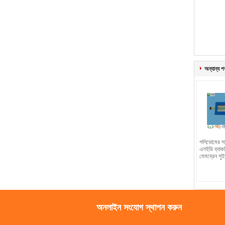
অন্যান্য প
পলিডোমের স
এলইডি ব্যাক
মেমব্রেন সুই
অনলাইন সংযোগ স্থাপন করুন