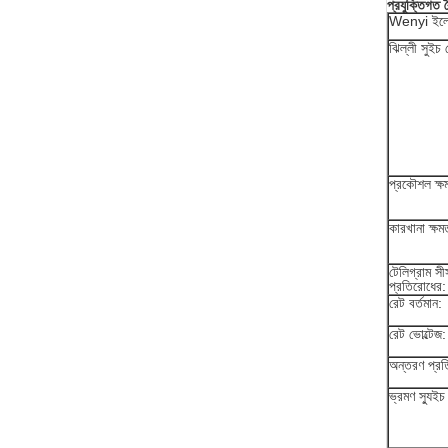
প্রযুক্তিগত বৈ
Wenyi ইলেকট
ঝিল্লী সুইচ র
প্রকৌশল ক্ষ
কারখানা ক্ষম
টেলিগ্রাম সী
প্রতিরোধের:
রেট বর্তমান:
রেট ভোল্টেজ:
অন্তরণ প্রত
ভ্রমণ স্যুইচ