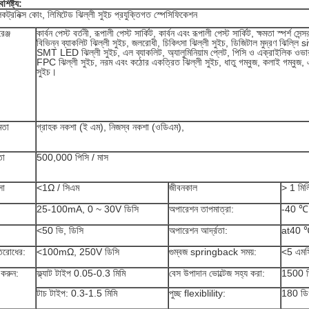
শিষ্ট্য:
্রনিক্স কোং, লিমিটেড ঝিল্লী সুইচ প্রযুক্তিগত স্পেসিফিকেশন
েঞ্জ
কার্বন পেস্ট বর্তনী, রূপালী পেস্ট সার্কিট, কার্বন এবং রূপালী পেস্ট সার্কিট, ক্ষমতা স্পর্শ সেন
বিভিন্ন ব্যাকলিট ঝিল্লী সুইচ, জলরোধী, চিকিৎসা ঝিল্লী সুইচ, ডিজিটাল মুদ্রণ ঝিল্ল
SMT LED ঝিল্লী সুইচ, এল ব্যাকলিট, অ্যালুমিনিয়াম প্লেট, পিসি ও এক্রাইলিক ওভারলে,
FPC ঝিল্লী সুইচ, নরম এবং কঠোর একত্রিত ঝিল্লী সুইচ, ধাতু গম্বুজ, কলাই গম্বুজ, এ
সুইচ।
মতা
গ্রাহক নকশা (ই এম), নিজস্ব নকশা (ওডিএম),
তা
500,000 পিসি / মাস
সা
<1Ω / সিএম
জীবনকাল
> 1 মিলি
25-100mA, 0 ~ 30V ডিসি
অপারেশন তাপমাত্রা:
-40 ℃
<50 ভি, ডিসি
অপারেশন আর্দ্রতা:
at40 
িরোধের:
<100mΩ, 250V ডিসি
গুম্বজ springback সময়:
<5 এমস
 করুন:
ফ্ল্যাট টাইপ 0.05-0.3 মিমি
বেস উপাদান ভোল্টেজ সহ্য করা:
1500 ভ
টাচ টাইপ: 0.3-1.5 মিমি
পুচ্ছ flexiblility:
180 ডিগ