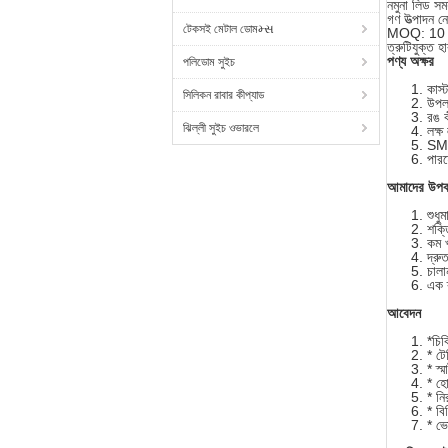
নমুনা লিড সম
গণ উত্পাদন নে
টেকসই মেটাল ডোমમ્સ
MOQ: 10 
ত্রুটিযুক্ত হ
পণ্য অক্ষর
পলিডোম সুইচ
কাস
সিলিকন রাবার কীপ্যাড
উপল
রঙ কী
ঝিল্লী সুইচ ওভারলে
লক্ষ
SMT
পারফ
আমাদের উপক
শুধু
শক্ত
কম খ
দ্রু
চালা
এক ক
আবেদন
*চিক
* টে
* স্ম
* হো
* নি
* বিভ
* ভ