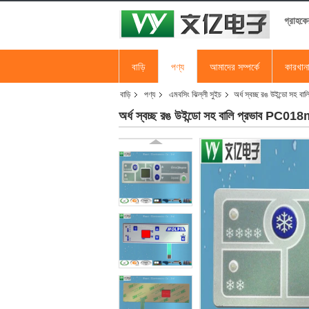
গ্রাহকে
বাড়ি
পণ্য
আমাদের সম্পর্কে
কারখান
বাড়ি
পণ্য
এমবসিং ঝিল্লী সুইচ
অর্ধ স্বচ্ছ রঙ উইন্ডো সহ 
অর্ধ স্বচ্ছ রঙ উইন্ডো সহ বালি প্রভাব PC018m