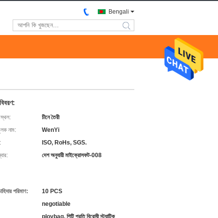
Bengali
search
 বিবরণ:
 স্থল:
চীনে তৈরী
ুলক নাম:
WenYi
:
ISO, RoHs, SGS.
বার:
দেশ অনুযায়ী মাইক্রোসফট-008
চাহিদার পরিমাণ:
10 PCS
negotiable
ploybag, পিটি প্রতি বিরোধী স্ট্যাটিক