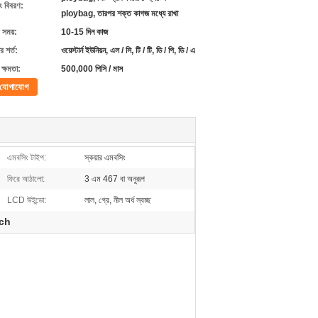
ং বিবরণ:
ploybag, তারপর শক্ত কাগজ মধ্যে রাখা
 সময়:
10-15 দিন কাজ
 শর্ত:
ওয়েস্টার্ন ইউনিয়ন, এল / সি, টি / টি, ডি / পি, ডি / এ
ক্ষমতা:
500,000 পিসি / মাস
যোগাযোগ
এমবসিং টাইপ:
স্কয়ার এমবসিং
ফিরে আঠালো:
3 এম 467 বা অনুরূপ
LCD উইন্ডো:
লাল, গ্রে, নীল অর্ধ স্বচ্ছ
ch