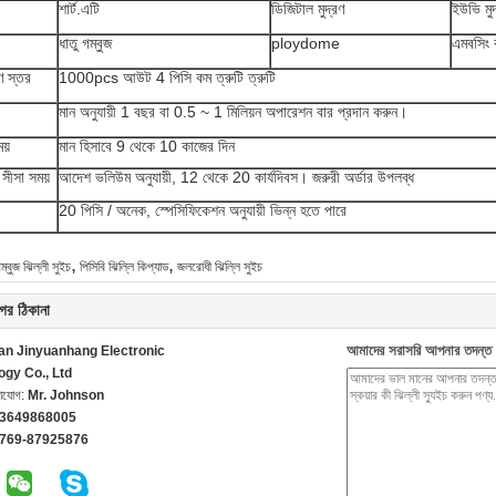
শার্ট.এটি
ডিজিটাল মুদ্রণ
ইউভি মুদ
ধাতু গম্বুজ
ploydome
এমবসিং 
রণ স্তর
1000pcs আউট 4 পিসি কম ত্রুটি ত্রুটি
মান অনুযায়ী 1 বছর বা 0.5 ~ 1 মিলিয়ন অপারেশন বার প্রদান করুন।
য়
মান হিসাবে 9 থেকে 10 কাজের দিন
 সীসা সময়
আদেশ ভলিউম অনুযায়ী, 12 থেকে 20 কার্যদিবস। জরুরী অর্ডার উপলব্ধ
20 পিসি / অনেক, স্পেসিফিকেশন অনুযায়ী ভিন্ন হতে পারে
,
,
গম্বুজ ঝিল্লী সুইচ
পিসিবি ঝিল্লি কিপ্যাড
জলরোধী ঝিল্লি সুইচ
ের ঠিকানা
আমাদের সরাসরি আপনার তদন্ত 
n Jinyuanhang Electronic
ogy Co., Ltd
গাযোগ:
Mr. Johnson
13649868005
-769-87925876