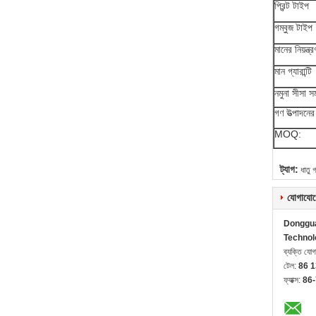
প্রিন্ট টাইপ
গম্বুজ টাইপ
মানের নিয়ন্ত্
মান গ্যারান্টি
নমুনা সীসা সম
গণ উত্পাদনের
MOQ:
ট্যাগ:
ধাতু 
যোগাযোগ
Donggua
Technol
ব্যক্তি যো
টেল:
86 
ফ্যাক্স:
86