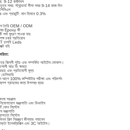
য়: 9-12 কর্মদিবস
তৃত্ব সময়: স্ট্যান্ডার্ড সীসা সময় 9-14 কাজ দিন
পিসিএস
ার এবং গ্যারান্টি: মান হিসাবে 0.3%
্টম তৈরি OEM / ODM
ব্ধ Epoxy কী
 পর্দা মুদ্রণ পাওয়া যায়
 লক্ষ চক্র প্রতিরোধ
 ঢালাই Leds
েক্ট বহি
ারিতা:
মাত্র ঝিল্লী সুইচ এবং সম্পর্কিত আইটেম ফোকাস।
িশালী আর ডি ক্ষমতা
রচে এবং প্রতিযোগী মূল্য
ত ডেলিভারি
ন আগে 100% কম্পিউটার পরীক্ষা এবং পরিদর্শন
্লপ গ্রাহকের জন্য উপলব্ধ ক্রয়
িৎসা সরঞ্জাম
লিযোগাযোগ যন্ত্রপাতি এবং ডিভাইস
ার্ট ফোন সিস্টেম
ম যন্ত্রপাতি
রাপত্তা সিস্টেম
িন্ন শিল্প নিয়ন্ত্রণ কীপ্যাড প্যানেল
োক্তা ইলেকট্রনিক্স এবং 3C আইটেম।