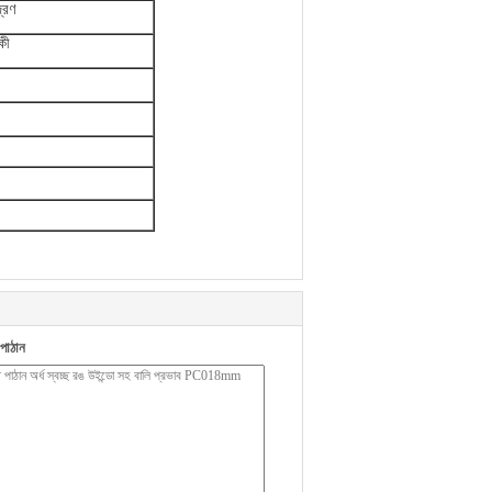
্রণ
কী
পাঠান