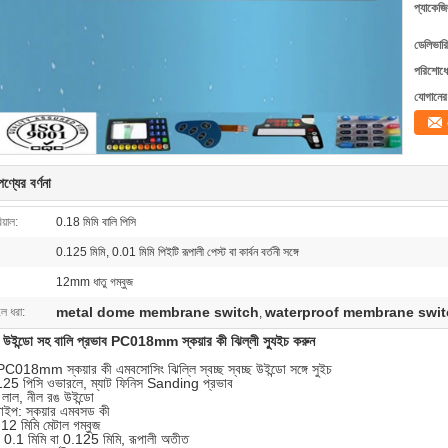
প্যাকেজি
ডেলিভারি
পরিশোধের
যোগানের 
ণ্যের বর্ণনা
য়াল:
0.18 মিমি বালি পিসি
0.125 মিমি, 0.01 মিমি পিইটি রূপালী পেস্ট বা কার্বন বর্তনী সঙ্গে
12mm ধাতু গম্বুজ
metal dome membrane switch
waterproof membrane swit
লে ধরা:
,
রঙ উইন্ডো সহ বালি প্রভাব PC018mm স্কয়ার কী ঝিল্লী স্যুইচ করুন
PC018mm স্কয়ার কী এমবসোসিং ঝিল্লি স্বচ্ছ স্বচ্ছ উইন্ডো সঙ্গে সুইচ
125 পিসি ওভারলে, ম্যাট ফিনিস Sanding প্রভাব
, লাল, নীল রঙ উইন্ডো
টাইপ: স্কয়ার এমবসড কী
 12 মিমি মেটাল গম্বুজ
টি 0.1 মিমি বা 0.125 মিমি, রূপালী অতীত