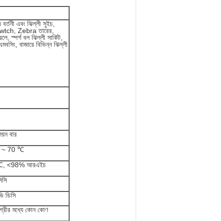
্সর বর্তনী এবং ঝিল্লী সুইচ,
ি siwtch, Zebra তারের,
 স্পর্শ বল ঝিল্লী সার্কিট,
মবসিং, বাজারে বিভিন্ন ঝিল্লী
য়ন বার
 ~ 70 ℃
℃, <98% আরএইচ
িসি
ি ডিসি
্রীর মধ্যে কোন কোণ