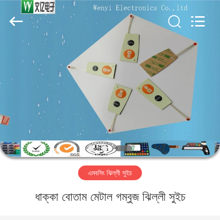
Jinyuanhang
Electronic
Technology
Co.,
Ltd.
All
Rights
Reserved.
বাড়ি
পণ্য
আমাদের
সম্পর্কে
কারখানা
এমবসিং ঝিল্লী সুইচ
ভ্রমণ
ধাক্কা বোতাম মেটাল গম্বুজ ঝিল্লী সুইচ
মান