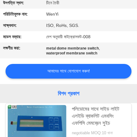
নিয়ন্ত্রণ
উৎপত্তি স্থল:
চীনে তৈরী
পরিচিতিমুলক নাম:
WenYi
যোগাযোগ
সাক্ষ্যদান:
ISO, RoHs, SGS.
করুন
মডেল নম্বার:
দেশ অনুযায়ী মাইক্রোসফট-008
লক্ষণীয় করা:
,
metal dome membrane switch
উদ্ধৃতির
waterproof membrane switch
জন্য
আমাদের সাথে যোগাযোগ করুন!
আবেদন
সাইট
বিশদ প্রকাশ
ম্যাপ
পলিডোমের সাথে সাইড লাইট
এলইডি ব্যাকলিট এমবসিং
PRIVACY
এফপিসি মেমব্রেন সুইচ
POLICY
negotiable MOQ:10 খানা