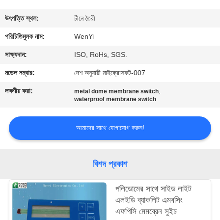
নিয়ন্ত্রণ
উৎপত্তি স্থল:
চীনে তৈরী
যোগাযোগ
পরিচিতিমুলক নাম:
WenYi
করুন
সাক্ষ্যদান:
ISO, RoHs, SGS.
মডেল নম্বার:
দেশ অনুযায়ী মাইক্রোসফট-007
উদ্ধৃতির
লক্ষণীয় করা:
,
metal dome membrane switch
জন্য
waterproof membrane switch
আবেদন
আমাদের সাথে যোগাযোগ করুন!
সাইট
বিশদ প্রকাশ
ম্যাপ
পলিডোমের সাথে সাইড লাইট
PRIVACY
এলইডি ব্যাকলিট এমবসিং
এফপিসি মেমব্রেন সুইচ
POLICY