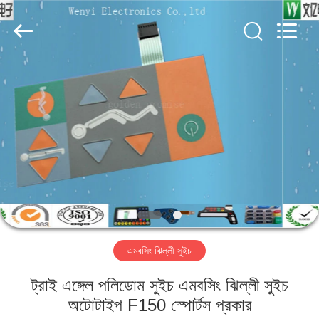
Jinyuanhang
Electronic
Technology
Co.,
Ltd.
All
Rights
Reserved.
বাড়ি
পণ্য
আমাদের
সম্পর্কে
কারখানা
এমবসিং ঝিল্লী সুইচ
ভ্রমণ
ট্রাই এঙ্গেল পলিডোম সুইচ এমবসিং ঝিল্লী সুইচ
মান
অটোটাইপ F150 স্পোর্টস প্রকার