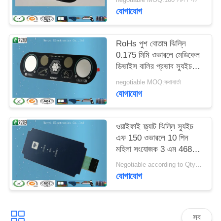
যোগাযোগ
RoHs পুশ বোতাম ঝিল্লি
0.175 মিমি ওভারলে মেডিকেল
ডিভাইস বালির প্রভাব স্যুইচ
করুন
negotiable MOQ:কথাবার্তা
যোগাযোগ
ওয়াইফাই ফ্ল্যাট ঝিল্লি স্যুইচ
এফ 150 ওভারলে 10 পিন
মহিলা সংযোজক 3 এম 468
এমপি ব্যবহার করুন
Negotiable according to Qty forecast MOQ:বিনিমেয়
যোগাযোগ
সব