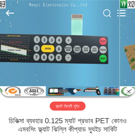
Jinyuanhang
Electronic
Technology
Co.,
Ltd.
All
Rights
Reserved.
বাড়ি
পণ্য
আমাদের
সম্পর্কে
কারখানা
ফ্ল্যাট ঝিল্লী সুইচ
ভ্রমণ
চিকিত্সা ব্যবহার 0.125 ম্যাট প্রভাব PET কোনও
মান
এমবসিং ফ্ল্যাট ঝিল্লি কীপ্যাড স্যুইচ সার্কিট