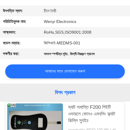
নিয়ন্ত্রণ
উৎপত্তি স্থল:
চীনে তৈরী
যোগাযোগ
পরিচিতিমুলক নাম:
Wenyi Electronics
করুন
সাক্ষ্যদান:
RoHs,SGS,ISO9001:2008
মডেল নম্বার:
জিপিআই-MEDMS-001
উদ্ধৃতির
লক্ষণীয় করা:
,
সমতল স্পর্শচিহ্ন সুইচ
ঝিল্লী নিয়ন্ত্রণ প্যানেল
জন্য
আবেদন
আমাদের সাথে যোগাযোগ করুন!
সাইট
বিশদ প্রকাশ
ম্যাপ
ম্যাট সমাপ্তি F200 পিইটি
ওভারলে কোনও এমবসিং ফ্ল্যাট
PRIVACY
ঝিল্লি স্যুইচ
POLICY
negotiable MOQ:100 পিসি / লট