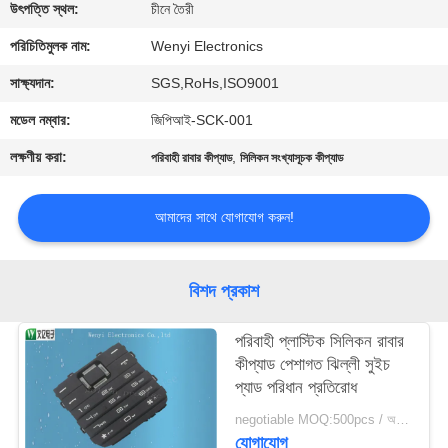
নিয়ন্ত্রণ
উৎপত্তি স্থল:
চীনে তৈরী
পরিচিতিমুলক নাম:
Wenyi Electronics
যোগাযোগ
সাক্ষ্যদান:
SGS,RoHs,ISO9001
করুন
মডেল নম্বার:
জিপিআই-SCK-001
লক্ষণীয় করা:
,
পরিবাহী রাবার কীপ্যাড
সিলিকন সংখ্যাসূচক কীপ্যাড
উদ্ধৃতির
জন্য
আমাদের সাথে যোগাযোগ করুন!
আবেদন
বিশদ প্রকাশ
সাইট
ম্যাপ
পরিবাহী প্লাস্টিক সিলিকন রাবার
কীপ্যাড পেশাগত ঝিল্লী সুইচ
প্যাড পরিধান প্রতিরোধ
PRIVACY
negotiable MOQ:500pcs / অনেক
POLICY
যোগাযোগ