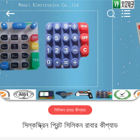
Jinyuanhang
Electronic
Technology
Co.,
Ltd.
All
Rights
Reserved.
বাড়ি
পণ্য
আমাদের
সম্পর্কে
কারখানা
সিলিকন রাবার কীপ্যাড
ভ্রমণ
সিল্কস্ক্রিন প্রিন্ট সিলিকন রাবার কীপ্যাড
মান