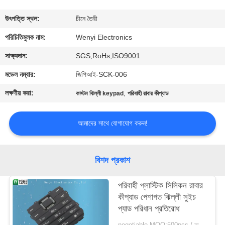
নিয়ন্ত্রণ
উৎপত্তি স্থল:
চীনে তৈরী
যোগাযোগ
পরিচিতিমুলক নাম:
Wenyi Electronics
করুন
সাক্ষ্যদান:
SGS,RoHs,ISO9001
মডেল নম্বার:
জিপিআই-SCK-006
উদ্ধৃতির
লক্ষণীয় করা:
,
কাস্টম ঝিল্লী keypad
পরিবাহী রাবার কীপ্যাড
জন্য
আবেদন
আমাদের সাথে যোগাযোগ করুন!
সাইট
বিশদ প্রকাশ
ম্যাপ
পরিবাহী প্লাস্টিক সিলিকন রাবার
কীপ্যাড পেশাগত ঝিল্লী সুইচ
PRIVACY
প্যাড পরিধান প্রতিরোধ
POLICY
negotiable MOQ:500pcs / অনেক