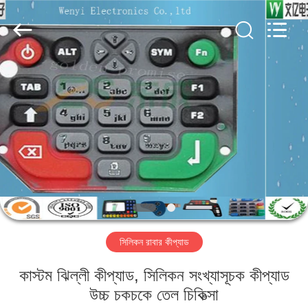
Jinyuanhang
Electronic
Technology
Co.,
Ltd.
All
Rights
Reserved.
বাড়ি
পণ্য
আমাদের
সম্পর্কে
কারখানা
সিলিকন রাবার কীপ্যাড
ভ্রমণ
কাস্টম ঝিল্লী কীপ্যাড, সিলিকন সংখ্যাসূচক কীপ্যাড
মান
উচ্চ চকচকে তেল চিকিত্সা