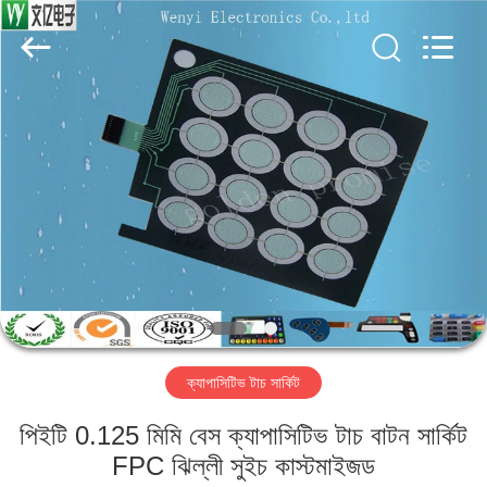
Jinyuanhang
Electronic
Technology
Co.,
Ltd.
All
Rights
Reserved.
বাড়ি
পণ্য
আমাদের
সম্পর্কে
কারখানা
ক্যাপাসিটিভ টাচ সার্কিট
ভ্রমণ
পিইটি 0.125 মিমি বেস ক্যাপাসিটিভ টাচ বাটন সার্কিট
মান
FPC ঝিল্লী সুইচ কাস্টমাইজড