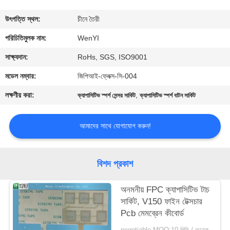
নিয়ন্ত্রণ
উৎপত্তি স্থল:
চীনে তৈরী
যোগাযোগ
পরিচিতিমুলক নাম:
WenYI
করুন
সাক্ষ্যদান:
RoHs, SGS, ISO9001
মডেল নম্বার:
জিপিআই-ফ্লেক্স-সি-004
উদ্ধৃতির
লক্ষণীয় করা:
,
ক্যাপাসিটিভ স্পর্শ সেন্সর সার্কিট
ক্যাপাসিটিভ স্পর্শ বাটন সার্কিট
জন্য
আবেদন
আমাদের সাথে যোগাযোগ করুন!
সাইট
বিশদ প্রকাশ
ম্যাপ
অনমনীয় FPC ক্যাপাসিটিভ টাচ
সার্কিট, V150 ফাইন টেক্সচার
PRIVACY
Pcb মেমব্রেন কীবোর্ড
POLICY
negotiable MOQ:10 পিসি / অনেক