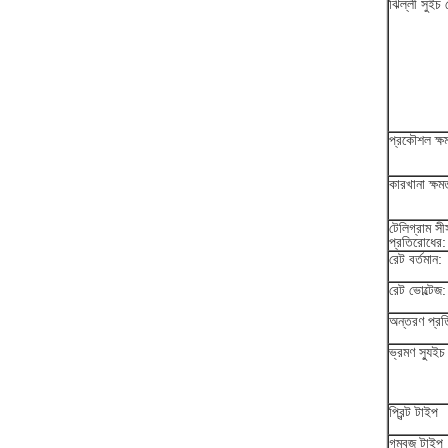
ঝিল্লী সুইচ র
প্রকৌশল ক্ষ
কারখানা ক্ষম
টেলিগ্রাম সী
প্রতিরোধের:
রেট বর্তমান:
রেট ভোল্টেজ:
অন্তরণ প্রত
ভ্রমণ স্যুইচ
প্রিন্ট টাইপ
গম্বুজ টাইপ