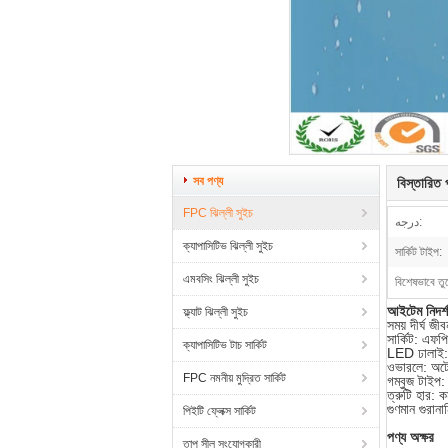
সব পণ্য
বিস্তারিত প
FPC ঝিল্লী সুইচ
درجه:
ক্যাপাসিটিভ ঝিল্লী সুইচ
সার্কিট টাইপ:
এমবসিং ঝিল্লী সুইচ
বিশেষভাবে তু
আইটেম নিদর্
ফ্ল্যাট ঝিল্লী সুইচ
সময় দীর্ঘ জী
সার্কিট: এফপ
ক্যাপাসিটিভ টাচ সার্কিট
LED ঢালাই: 
ওভারলে: অ
FPC নমনীয় মুদ্রিত সার্কিট
গম্বুজ টাইপ:
ত্রুটি হার:
গুণমান গুরান
পিইটি ফ্লেক্স সার্কিট
পণ্য অক্ষর
তাপ সীল সংযোগকারী