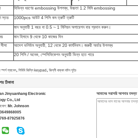
প
বিভিন্ন ধরণের embossing উপলব্ধ, উচ্চতা 1.2 মিমি embossing
রণ স্তর
1000pcs আউট 4 পিসি কম ত্রুটি ত্রুটি
মান অনুযায়ী 1 বছর বা 0.5 ~ 1 মিলিয়ন অপারেশন বার প্রদান করুন।
য়
মান হিসাবে 9 থেকে 10 কাজের দিন
 সীসা
আদেশ ভলিউম অনুযায়ী, 12 থেকে 20 কার্যদিবস। জরুরী অর্ডার উপলব্ধ
20 পিসি / অনেক, স্পেসিফিকেশন অনুযায়ী ভিন্ন হতে পারে
,
,
 স্পর্শ প্যানেল
পিবিবি ঝিল্লি keypad
ঝিল্লী ধাক্কা বাটন সুইচ
ের ঠিকানা
আমাদের সরাসরি আপনার তদন্ত 
n Jinyuanhang Electronic
ogy Co., Ltd
গাযোগ:
Mr. Johnson
13649868005
-769-87925876