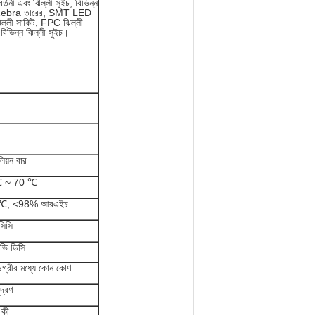
র বর্তনী এবং ঝিল্লী সুইচ, বিভিন্ন
tch, Zebra তারের, SMT LED
িল্লী সার্কিট, FPC ঝিল্লী
বিভিন্ন ঝিল্লী সুইচ।
িয়ন বার
℃ ~ 70 ℃
 ℃, <98% আরএইচ
িসি
ি ডিসি
গ্রীর মধ্যে কোন কোণ
দ্রণ
 কী