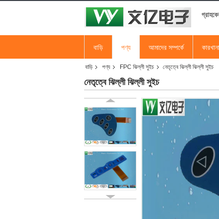
গ্রাহকে
বাড়ি
পণ্য
আমাদের সম্পর্কে
কারখান
বাড়ি
পণ্য
FPC ঝিল্লী সুইচ
নেতৃত্বে ঝিল্লী ঝিল্লী সুইচ
নেতৃত্বে ঝিল্লী ঝিল্লী সুইচ