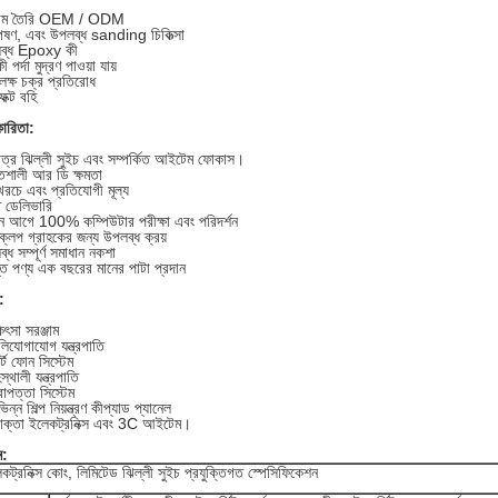
্টম তৈরি OEM / ODM
পেষণ, এবং উপলব্ধ sanding চিকিত্সা
ব্ধ Epoxy কী
 পর্দা মুদ্রণ পাওয়া যায়
 লক্ষ চক্র প্রতিরোধ
েক্ট বহি
ারিতা:
মাত্র ঝিল্লী সুইচ এবং সম্পর্কিত আইটেম ফোকাস।
িশালী আর ডি ক্ষমতা
রচে এবং প্রতিযোগী মূল্য
ত ডেলিভারি
ন আগে 100% কম্পিউটার পরীক্ষা এবং পরিদর্শন
্লপ গ্রাহকের জন্য উপলব্ধ ক্রয়
্ধ সম্পূর্ণ সমাধান নকশা
ত পণ্য এক বছরের মানের পাটা প্রদান
:
িৎসা সরঞ্জাম
লিযোগাযোগ যন্ত্রপাতি
ার্ট ফোন সিস্টেম
স্থালী যন্ত্রপাতি
রাপত্তা সিস্টেম
িন্ন শিল্প নিয়ন্ত্রণ কীপ্যাড প্যানেল
োক্তা ইলেকট্রনিক্স এবং 3C আইটেম।
ন:
্রনিক্স কোং, লিমিটেড ঝিল্লী সুইচ প্রযুক্তিগত স্পেসিফিকেশন