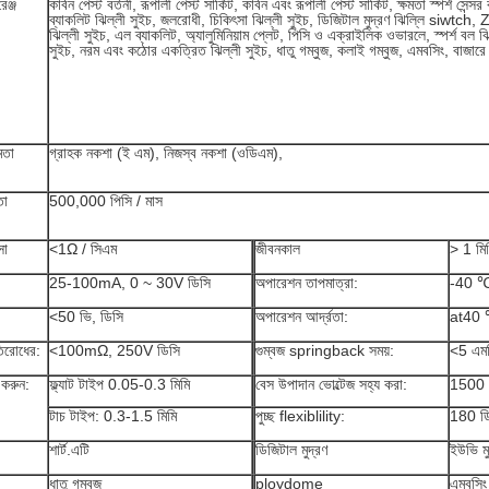
েঞ্জ
কার্বন পেস্ট বর্তনী, রূপালী পেস্ট সার্কিট, কার্বন এবং রূপালী পেস্ট সার্কিট, ক্ষমতা স্পর্শ সেন্স
ব্যাকলিট ঝিল্লী সুইচ, জলরোধী, চিকিৎসা ঝিল্লী সুইচ, ডিজিটাল মুদ্রণ ঝিল্লি siw
ঝিল্লী সুইচ, এল ব্যাকলিট, অ্যালুমিনিয়াম প্লেট, পিসি ও এক্রাইলিক ওভারলে, স্পর্শ বল ঝ
সুইচ, নরম এবং কঠোর একত্রিত ঝিল্লী সুইচ, ধাতু গম্বুজ, কলাই গম্বুজ, এমবসিং, বাজারে 
মতা
গ্রাহক নকশা (ই এম), নিজস্ব নকশা (ওডিএম),
তা
500,000 পিসি / মাস
সা
<1Ω / সিএম
জীবনকাল
> 1 মিল
25-100mA, 0 ~ 30V ডিসি
অপারেশন তাপমাত্রা:
-40 
<50 ভি, ডিসি
অপারেশন আর্দ্রতা:
at40
িরোধের:
<100mΩ, 250V ডিসি
গুম্বজ springback সময়:
<5 এমস
 করুন:
ফ্ল্যাট টাইপ 0.05-0.3 মিমি
বেস উপাদান ভোল্টেজ সহ্য করা:
1500 ভ
টাচ টাইপ: 0.3-1.5 মিমি
পুচ্ছ flexiblility:
180 ডি
শার্ট.এটি
ডিজিটাল মুদ্রণ
ইউভি মু
ধাতু গম্বুজ
ploydome
এমবসিং