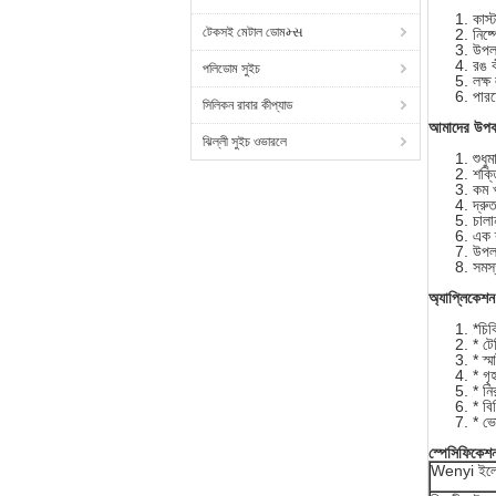
কাস
টেকসই মেটাল ডোমમ્સ
নিষ্
উপল
রঙ কী
পলিডোম সুইচ
লক্ষ
পারফ
সিলিকন রাবার কীপ্যাড
আমাদের উপক
ঝিল্লী সুইচ ওভারলে
শুধু
শক্ত
কম খ
দ্রু
চালা
এক ক
উপলব
সমস্
অ্যাপ্লিকেশন
*চিক
* টে
* স্ম
* গৃহ
* নি
* বিভ
* ভ
স্পেসিফিকেশ
Wenyi ইলেকট