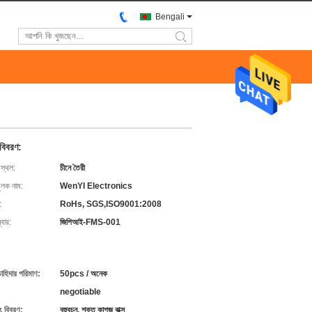
Bengali
search
 বিবরণ:
 স্থল:
চীনে তৈরী
ুলক নাম:
WenYI Electronics
:
RoHs, SGS,ISO9001:2008
বার:
জিপিআই-FMS-001
চাহিদার পরিমাণ:
50pcs / অনেক
negotiable
ং বিবরণ:
বহুবচন, শক্ত কাগজ বাক্স