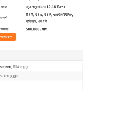
 সময়:
নমুনা অনুমোদনের 12-16 দিন পর
টি / টি, ডি / এ, ডি / পি, ওয়েস্টার্ন ইউনিয়ন,
 শর্ত:
মানিগ্রাম, এল / সি
ক্ষমতা:
500,000 / মাস
যোগাযোগ
screen, ডিজিটাল মুদ্রণ
 বা অন্য ব্র্যান্ড