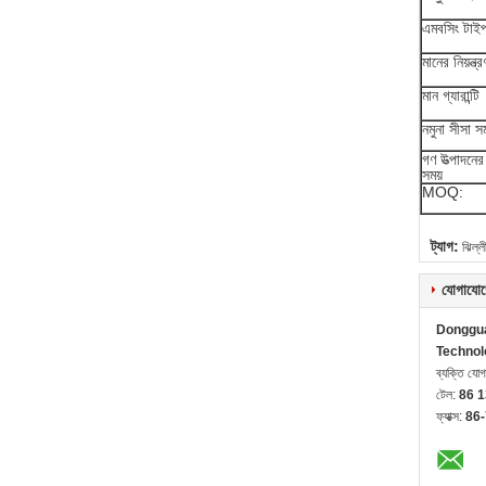
এমবসিং টাই
মানের নিয়ন্ত্
মান গ্যারান্টি
নমুনা সীসা সম
গণ উত্পাদনের
সময়
MOQ:
ট্যাগ:
ঝিল্লী
যোগাযোগ
Donggua
Technol
ব্যক্তি যো
টেল:
86 
ফ্যাক্স:
86