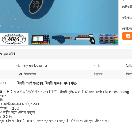
ডেলিভারি
পরিশোধের
যোগানের 
ণ্যের বর্ণনা
ধাতু গম্বুজ embossing
ছাপা:
Silk
FPC উচ্চ মানের
প্রিন্টেড:
চিরতরে
ঝিল্লী স্পর্শ প্যানেল
ঝিল্লী ধাক্কা বাটন সুইচ
লে ধরা:
,
শন:
LED সঙ্গে উচ্চ স্থিতিশীল মানের FPC ঝিল্লী সুইচ এবং 1 মিলিয়ন অপারেশন embossing
বনকাল
িসি
স্বয়ংক্রিয়ভাবে ঢালাই SMT
টোটাইপ F150
 এমবসিং সঙ্গে মেটাল গম্বুজ
 কম 0.3%
ান্তি: চালান থেকে 1 বছর বা সকল গ্রাহকদের জন্য 1 মিলিয়ন অতিরিক্ত জীবনকাল।