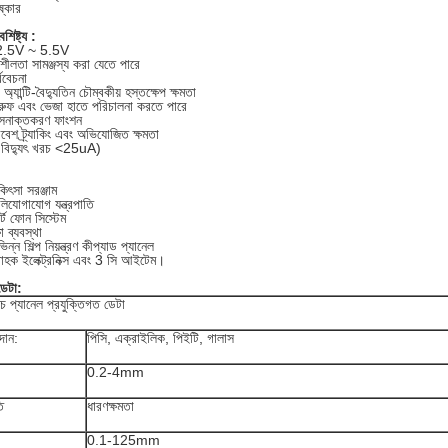
ষ্কার
শিষ্ট্য :
 2.5V ~ 5.5V
ীলতা সামঞ্জস্য করা যেতে পারে
বিবেচনা
্যান্টি-বৈদ্যুতিন চৌম্বকীয় হস্তক্ষেপ ক্ষমতা
্রুফ এবং ভেজা হাতে পরিচালনা করতে পারে
ি সনাক্তকরণ ফাংশন
েশ ট্র্যাকিং এবং অভিযোজিত ক্ষমতা
িদ্যুৎ খরচ <25uA)
কিৎসা সরঞ্জাম
লিযোগাযোগ যন্ত্রপাতি
ার্ট ফোন সিস্টেম
ষা ব্যবস্থা
িন্ন শিল্প নিয়ন্ত্রণ কীপ্যাড প্যানেল
রাহক ইলেক্ট্রনিক্স এবং 3 সি আইটেম।
ডেটা:
াচ প্যানেল প্রযুক্তিগত ডেটা
দান:
পিসি, এক্রাইলিক, পিইটি, গালাস
:
0.2-4mm
ি
ধারণক্ষমতা
0.1-125mm