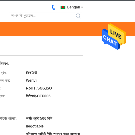
Bengali
search
 বিবরণ:
 স্থল:
চীনে তৈরী
ুলক নাম:
Wenyi
:
RoHs, SGS,ISO
বার:
জিপিআই-CTP006
চাহিদার পরিমাণ:
অর্ডার প্রতি 500 পিসি
negotiable
পলিব্যাগে প্রতিটি পিসি, তারপরে শক্ত কাগজ বা