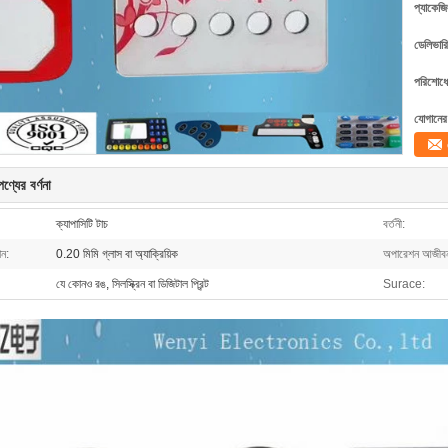
প্যাকেজি
ডেলিভারি
পরিশোধের
যোগানের 
ণ্যের বর্ণনা
ক্যাপাসিটি টাচ
বর্তনী:
ান:
0.20 মিমি গ্লাস বা অ্যাক্রিয়িক
অপারেশন আজীব
যে কোনও রঙ, সিলস্ক্রিন বা ডিজিটাল প্রিন্ট
Surace: