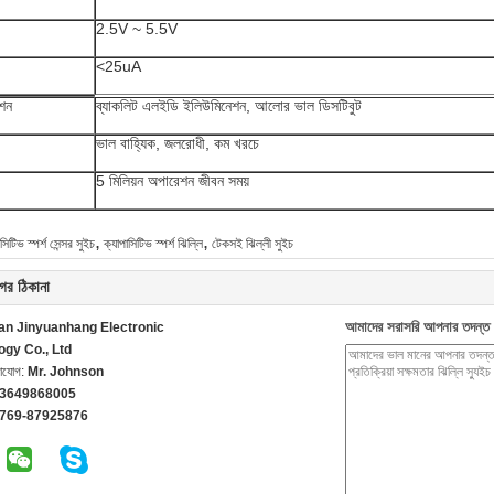
2.5V ~ 5.5V
<25uA
ংশন
ব্যাকলিট এলইডি ইলিউমিনেশন, আলোর ভাল ডিসটিবুট
ভাল বাহ্যিক, জলরোধী, কম খরচে
:
5 মিলিয়ন অপারেশন জীবন সময়
,
,
সিটিভ স্পর্শ সেন্সর সুইচ
ক্যাপাসিটিভ স্পর্শ ঝিল্লি
টেকসই ঝিল্লী সুইচ
ের ঠিকানা
আমাদের সরাসরি আপনার তদন্ত 
n Jinyuanhang Electronic
ogy Co., Ltd
গাযোগ:
Mr. Johnson
13649868005
-769-87925876