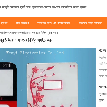
র সন্তুষ্টি আমাদের স্বর্ণ পদক, ব্যবসায়ের ক্ষেত্রে জয়-জয় সহযোগিতা আসল ব্যবসা।
া ভ্রমণ
মান নিয়ন্ত্রণ
আমাদের সাথে যোগাযোগ করুন
উদ্ধৃতির জন্য আবেদন
্রাইলিক ওভারলে দ্রুত প্রতিক্রিয়া সক্ষমতার ঝিল্লি স্যুইচ করুন
রতিক্রিয়া সক্ষমতার ঝিল্লি স্যুইচ করুন
পণ্যের
উৎপত্তি
পরিচিতিম
সাক্ষ্যদান
মডেল নম্
প্রদান:
ন্যূনতম 
মূল্য: