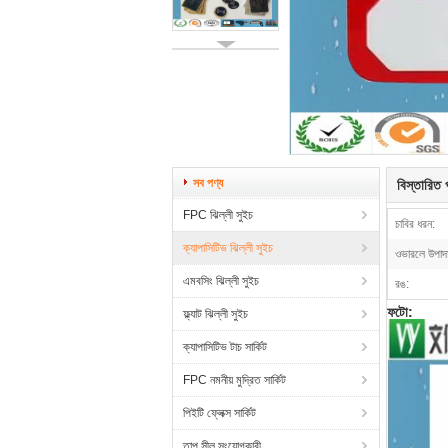
সব পণ্য
বিস্তারিত প
FPC ঝিল্লী সুইচ
চাবির ধরন:
ক্যাপাসিটিভ ঝিল্লী সুইচ
ওভারলে উপাদ
এমবসিং ঝিল্লী সুইচ
রঙ:
ফটো:
ফ্ল্যাট ঝিল্লী সুইচ
ক্যাপাসিটিভ টাচ সার্কিট
FPC নমনীয় মুদ্রিত সার্কিট
পিইটি ফ্লেক্স সার্কিট
তাপ সীল সংযোগকারী