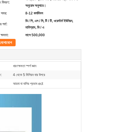
ং বিবরণ:
অনুরোধ অনুসারে।
 সময়:
8-12 কার্যদিবস
ডি / পি, এল / সি, টি / টি, ওয়েস্টার্ন ইউনিয়ন,
 শর্ত:
মানিগ্রাম, ডি / এ
ক্ষমতা:
মাসে 500,000
যোগাযোগ
ধারণক্ষমতা স্পর্শ জ্ঞান
ন:
4 থেকে 5 মিলিয়ন বার উপরে
আয়না বা বালির প্রভাব ect