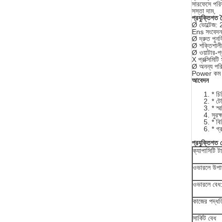
সারফেসে পরি
সস্তা দাম,
প্রযুক্তিগত বৈ
Ø ভোল্টেজ:
Ens সংবেদনশ
Ø দ্রুত পুনর্
Ø শক্তিশালী অ
Ø ওয়াটার-প
X প্রক্সিমিট
Ø অনন্য পরিব
Power কম ব
আবেদন
* চি
* টে
* স্ম
সুরক্
* বিভ
* গ্
প্রযুক্তিগত 
ক্যাপাসিটি ট
ওভারলে উপা
ওভারলে বেধ
কাজের পদ্ধত
সার্কিট বেধ