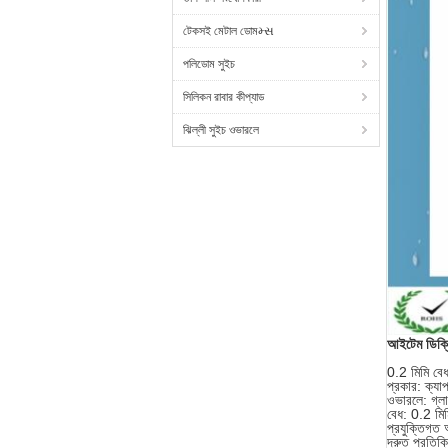
টেকসই মেটাল ডোমમ્સ
পলিডোম সুইচ
সিলিকন রাবার কীপ্যাড
ঝিল্লী সুইচ ওভারলে
আইটেম ডিক্
0.2 মিমি বেধ
প্রকার: ক্যাপা
ওভারলে: গ্লা
বেধ: 0.2 মিম
প্রযুক্তিগত 
দ্রুত প্রতিক্রি