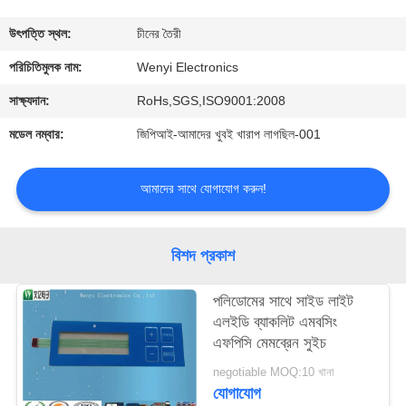
নিয়ন্ত্রণ
উৎপত্তি স্থল:
চীনের তৈরী
যোগাযোগ
পরিচিতিমুলক নাম:
Wenyi Electronics
করুন
সাক্ষ্যদান:
RoHs,SGS,ISO9001:2008
মডেল নম্বার:
জিপিআই-আমাদের খুবই খারাপ লাগছিল-001
উদ্ধৃতির
জন্য
আমাদের সাথে যোগাযোগ করুন!
আবেদন
বিশদ প্রকাশ
সাইট
পলিডোমের সাথে সাইড লাইট
ম্যাপ
এলইডি ব্যাকলিট এমবসিং
এফপিসি মেমব্রেন সুইচ
PRIVACY
negotiable MOQ:10 খানা
POLICY
যোগাযোগ