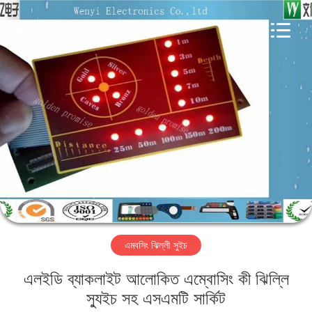
Jinyuanhang
Electronic
Technology
Co.,
Ltd.
All
Rights
Reserved.
বাড়ি
পণ্য
আমাদের
সম্পর্কে
কারখানা
এমবসিং ঝিল্লী সুইচ
ভ্রমণ
এলইডি ব্যাকলাইট আলোকিত এম্বোসিং কী ঝিল্লি
মান
স্যুইচ সহ এসএমটি সার্কিট