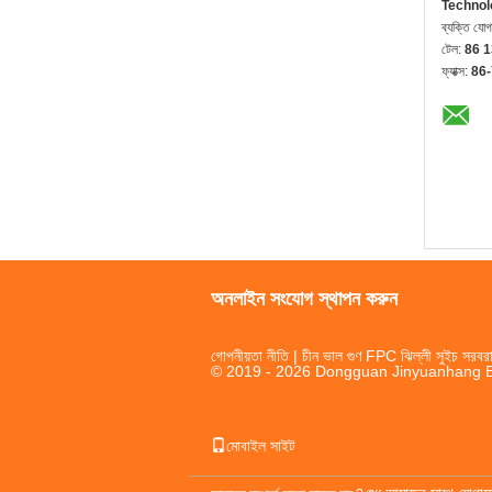
Technol
ব্যক্তি যো
টেল:
86 
ফ্যাক্স:
86
অনলাইন সংযোগ স্থাপন করুন
গোপনীয়তা নীতি
| চীন ভাল গুণ FPC ঝিল্লী সুইচ সরবরা
© 2019 - 2026 Dongguan Jinyuanhang Ele
মোবাইল সাইট