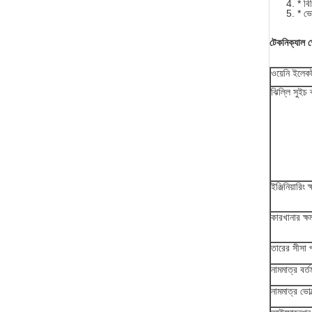
* বিভ
* ভ
টেকনিক্যাল স
ওয়েনি ইলেকট
ঝিল্লি সুইচ ব
ইঞ্জিনিয়ারিং 
কারখানার ক্ষ
তারের সীসা 
নামমাত্র বর্ত
নামমাত্র ভোল