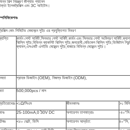
িন্ন শিল্প নিয়ন্ত্রণ কীপ্যাড প্যানেল
োক্তা ইলেকট্রনিক্স এবং 3C আইটেম।
্পেসিফিকেশনঃ
্রনিক্স কোং লিমিটেড মেমব্রেন সুইচ এর প্রযুক্তিগত বিবরণ
্যাপ্তি
কার্বন পেস্ট সার্কিট,সিলভার পেস্ট সার্কিট,কার্বন এবং সিলভার পেস্ট সংমিশ্রণ সার্কিট,ক্যাপ
ঝিল্লি সুইচ,বিভিন্ন ব্যাকলিট ঝিল্লি সুইচ,জলরোধী,মেডিকেল ঝিল্লি সুইচ,ডিজিটাল প্রিন্ট 
ক্যাবল,এসএমটি এলইডি মেম্ব্রেন সুইচ,বাজারে বিভিন্ন মেম্ব্রেন সুইচ।
ক্ষমতা
গ্রাহক ডিজাইন (OEM), নিজস্ব ডিজাইন (ODM),
মতা
500,000pcs / মাস
প্রতিরোধেরঃ
<১Ω/সিএম
জীবনকালঃ
>১ মিলি
মানঃ
25-100mA,0 ̊30V DC
অপারেশন তাপমাত্রাঃ
-৪০°সি
্টেজঃ
<৫০ ভোল্ট, ডিসি
অপারেশন আর্দ্রতা:
৪০°সি