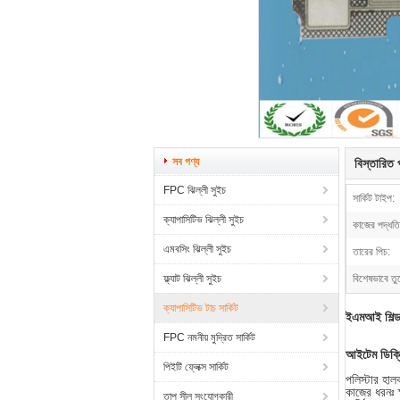
সব পণ্য
বিস্তারিত প
FPC ঝিল্লী সুইচ
সার্কিট টাইপ:
ক্যাপাসিটিভ ঝিল্লী সুইচ
কাজের পদ্ধতি
এমবসিং ঝিল্লী সুইচ
তারের পিচ:
ফ্ল্যাট ঝিল্লী সুইচ
বিশেষভাবে তু
ক্যাপাসিটিভ টাচ সার্কিট
ইএমআই শিল্ড 
FPC নমনীয় মুদ্রিত সার্কিট
আইটেম ডিক্
পিইটি ফ্লেক্স সার্কিট
পলিস্টার হালক
কাজের ধরনঃ
তাপ সীল সংযোগকারী