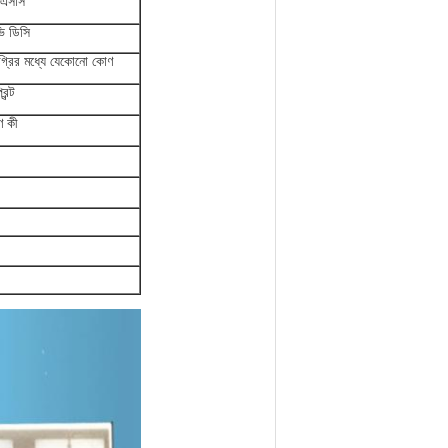
মএসসি
ি ডিসি
গ্রির মধ্যে যেকোনো কোণ
িন্ট
াণ কী