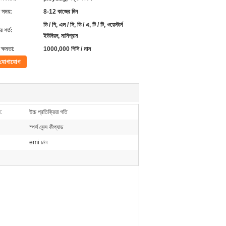
 সময়:
8-12 কাজের দিন
ডি / পি, এল / সি, ডি / এ, টি / টি, ওয়েস্টার্ন
 শর্ত:
ইউনিয়ন, মানিগ্রাম
ক্ষমতা:
1000,000 পিসি / মাস
যোগাযোগ
:
উচ্চ প্রতিক্রিয়া গতি
স্পর্শ সেন্স কীপ্যাড
emi ঢাল