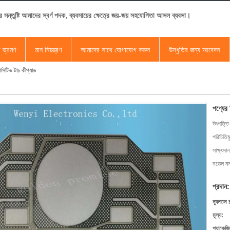
র সন্তুষ্টি আমাদের স্বর্ণ পদক, ব্যবসায়ের ক্ষেত্রে জয়-জয় সহযোগিতা আসল ব্যবসা।
া ভ্রমণ
মান নিয়ন্ত্রণ
আমাদের সাথে যোগাযোগ করুন
উদ্ধৃতির জন্য আবেদন
াসিটিভ টাচ কীপ্যাড
পণ্যের
উৎপত্তি
পরিচিতিম
সাক্ষ্যদান
মডেল নম্
প্রদান:
ন্যূনতম 
মূল্য:
প্যাকেজি