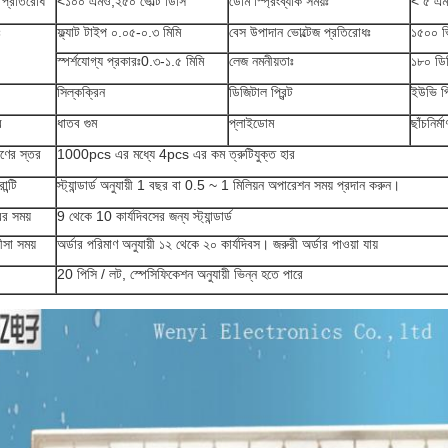
প্রতিরোধ
<১০০ এমও,২৫০ ভোল্ট ডিসি
ডোম স্প্রিংব্যাক সময়ঃ
< ৫ এ
ঃ
ফ্ল্যাট টাইপ ০.০৫-০.৩ মিমি
বেস উপাদান ভোল্টেজ প্রতিরোধঃ
১৫০০ ভ
স্পর্শযোগ্য প্রকারঃ0.৩-১.৫ মিমি
লেজ নমনীয়তাঃ
১৮০ ডি
সিল্কক্রিন
ডিজিটাল প্রিন্ট
ইউভি প্র
র
ধাতব গুম
প্লাইডোম
ছাঁচনির্ম
্রণের স্তর
1000pcs এর মধ্যে 4pcs এর কম ত্রুটিযুক্ত হার
ান্টি
স্ট্যান্ডার্ড অনুযায়ী 1 বছর বা 0.5 ~ 1 মিলিয়ন অপারেশন সময় প্রদান করুন।
ের সময়
9 থেকে 10 কার্যদিবসের জন্য স্ট্যান্ডার্ড
ীসা সময়
অর্ডার পরিমাণ অনুযায়ী ১২ থেকে ২০ কার্যদিবস। জরুরী অর্ডার পাওয়া যায়
20 পিসি / লট, স্পেসিফিকেশন অনুযায়ী ভিন্ন হতে পারে