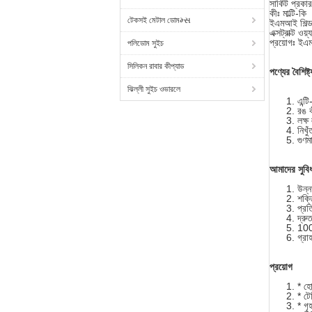
সার্কিট প্রক
কীঃ মাল্টি-কি
টেকসই মেটাল ডোমમ્સ
ইএমআই শিল্ডঃ
এক্সট্রাক্ট 
প্রয়োগঃ ইএম
পলিডোম সুইচ
সিলিকন রাবার কীপ্যাড
পণ্যের বৈশিষ্ট্
ঝিল্লী সুইচ ওভারলে
এন্ট
রঙ কী
লক্ষ
নিখু
গুণম
আমাদের সুবিধ
উন্ন
শক্ত
প্রত
দ্রু
100%
গ্র
প্রয়োগ
* হো
* টে
* গৃহ