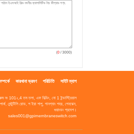
(
0
/ 3000)
্পর্কে
কারখানা ভ্রমণ
পরিচিতি
সাইট ম্যাপ
রুম নং 101২,4 তম তলা, এফ বিল্ডিং, নো 1 ইন্ডাস্ট্রিয়াল
পার্ক, মেন্টুটিলি রোড, শ ইয়া শাপু, গানগ্যাং শহর, শেনঝেন,
গুয়াংডং প্রদেশ।
sales001@gpimembraneswitch.com