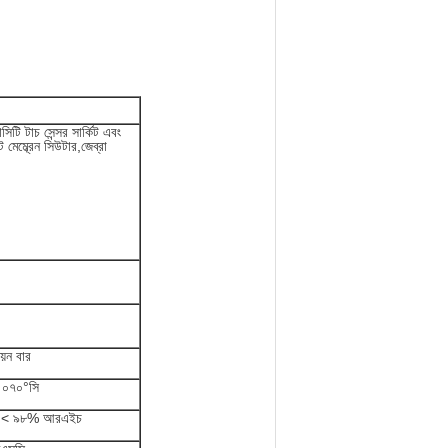
াসিটি টাচ সেন্সর সার্কিট এবং
মেম্ব্রেন সিউটার,জেব্রা
য়ন বার
 ০৭০°সি
, < ৯৮% আরএইচ