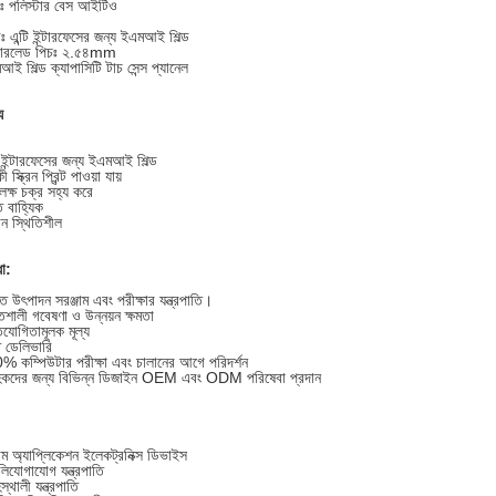
ারঃ পলিস্টার বেস আইটিও
 এন্টি ইন্টারফেসের জন্য ইএমআই শিল্ড
ওয়্যারলেড পিচঃ ২.৫৪mm
আই শিল্ড ক্যাপাসিটি টাচ সেন্স প্যানেল
য
ি-ইন্টারফেসের জন্য ইএমআই শিল্ড
 স্ক্রিন প্রিন্ট পাওয়া যায়
 লক্ষ চক্র সহ্য করে
ঁত বাহ্যিক
ান স্থিতিশীল
া:
ত উৎপাদন সরঞ্জাম এবং পরীক্ষার যন্ত্রপাতি।
িশালী গবেষণা ও উন্নয়ন ক্ষমতা
িযোগিতামূলক মূল্য
ত ডেলিভারি
 কম্পিউটার পরীক্ষা এবং চালানের আগে পরিদর্শন
াহকদের জন্য বিভিন্ন ডিজাইন OEM এবং ODM পরিষেবা প্রদান
ম অ্যাপ্লিকেশন ইলেকট্রনিক্স ডিভাইস
লিযোগাযোগ যন্ত্রপাতি
স্থালী যন্ত্রপাতি