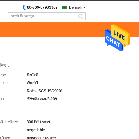
86-769-87983369
Bengali
search
 বিবরণ:
 স্থল:
চীনে তৈরী
ুলক নাম:
WenYI
:
RoHs, SGS, ISO9001
বার:
জিপিআই-ফ্লেক্স-সি-009
চাহিদার পরিমাণ:
300 পিসি / আদেশ
negotiable
ং বিবরণ:
ploybag, শক্ত কাগজ