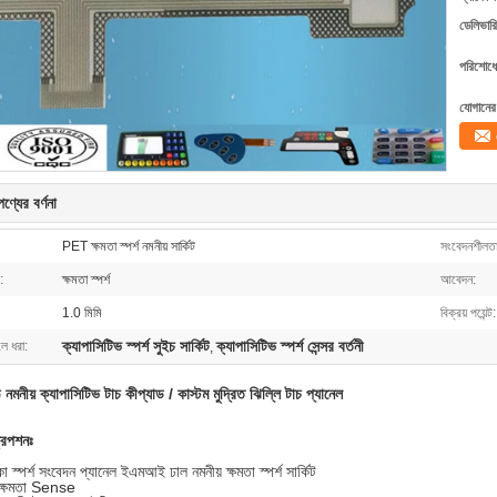
ডেলিভারি
পরিশোধের
যোগানের 
ণ্যের বর্ণনা
PET ক্ষমতা স্পর্শ নমনীয় সার্কিট
সংবেদনশীলতা
:
ক্ষমতা স্পর্শ
আবেদন:
1.0 মিমি
বিক্রয় পয়েন্ট:
ক্যাপাসিটিভ স্পর্শ সুইচ সার্কিট
ক্যাপাসিটিভ স্পর্শ সেন্সর বর্তনী
লে ধরা:
,
নমনীয় ক্যাপাসিটিভ টাচ কীপ্যাড / কাস্টম মুদ্রিত ঝিল্লি টাচ প্যানেল
রিপশনঃ
া স্পর্শ সংবেদন প্যানেল ইএমআই ঢাল নমনীয় ক্ষমতা স্পর্শ সার্কিট
 ক্ষমতা Sense