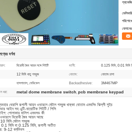
প্যাকেজি
ডেলিভারি
পরিশোধের
যোগানের 
ণ্যের বর্ণনা
য়াল:
বিরোধী জৈব আয়ন সঙ্গে পিইটি
বর্তনী:
0.125 মিমি, 0.01 মিমি পিইটি
12 মিমি ধাতু গম্বুজ
বোতাম:
বোতাম চাপা
হাসপাতাল, মেডিকেল
Backadhesive:
3M467MP
metal dome membrane switch
pcb membrane keypad
লে ধরা:
,
যবহার থেরাপি রূপালী আয়ন ওভারলে মেটাল গম্বুজ ধাক্কা বোতাম এমবসিং ঝিল্লী সুইচ
ভার আইন সহ এন্টি-বায়োটিক পিইটি / পিসি
 টাইপ: গোলাকার বালিশ এমবসড কী
ট: ওভারলে বিরোধী জৈব আয়ন আছে
 10 মিমি মেটাল গম্বুজ
টি 0.1 মিমি বা 0.125 মিমি, রূপালী অতীত
য়: 9-12 কর্মদিবস