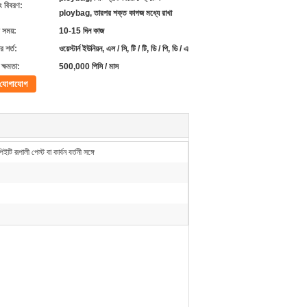
ং বিবরণ:
ploybag, তারপর শক্ত কাগজ মধ্যে রাখা
 সময়:
10-15 দিন কাজ
 শর্ত:
ওয়েস্টার্ন ইউনিয়ন, এল / সি, টি / টি, ডি / পি, ডি / এ
ক্ষমতা:
500,000 পিসি / মাস
যোগাযোগ
 রূপালী পেস্ট বা কার্বন বর্তনী সঙ্গে