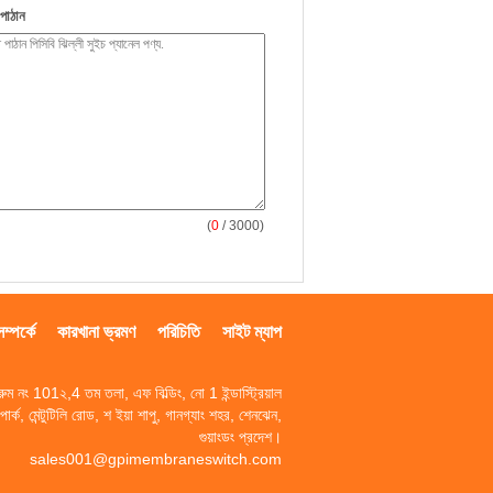
পাঠান
(
0
/ 3000)
্পর্কে
কারখানা ভ্রমণ
পরিচিতি
সাইট ম্যাপ
রুম নং 101২,4 তম তলা, এফ বিল্ডিং, নো 1 ইন্ডাস্ট্রিয়াল
পার্ক, মেন্টুটিলি রোড, শ ইয়া শাপু, গানগ্যাং শহর, শেনঝেন,
গুয়াংডং প্রদেশ।
sales001@gpimembraneswitch.com