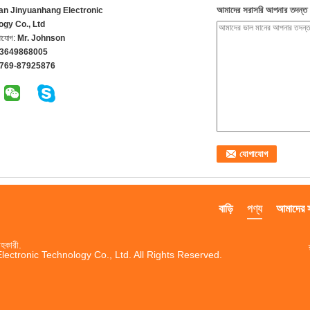
আমাদের সরাসরি আপনার তদন্ত 
n Jinyuanhang Electronic
ogy Co., Ltd
গাযোগ:
Mr. Johnson
13649868005
-769-87925876
বাড়ি
পণ্য
আমাদের সম
হকারী.
ctronic Technology Co., Ltd. All Rights Reserved.