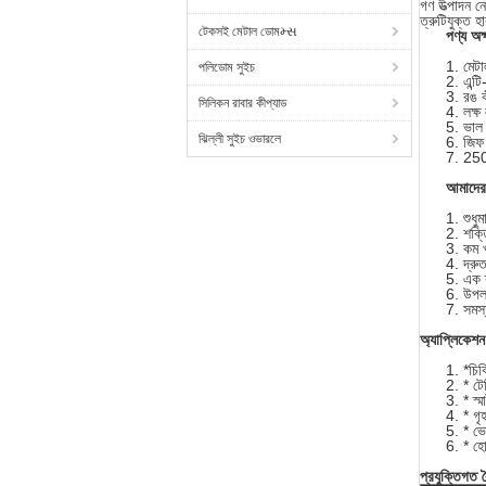
গণ উত্পাদন নে
ত্রুটিযুক্ত হ
টেকসই মেটাল ডোমમ્સ
পণ্য অক
মেটা
পলিডোম সুইচ
এন্ট
রঙ কী
সিলিকন রাবার কীপ্যাড
লক্ষ
ভাল 
ঝিল্লী সুইচ ওভারলে
জিফ
250g
আমাদের
শুধু
শক্ত
কম খ
দ্রু
এক ক
উপলব
সমস্
অ্যাপ্লিকেশন
*চিক
* টে
* স্ম
* গৃহ
* ভ
* হো
প্রযুক্তিগত বৈ