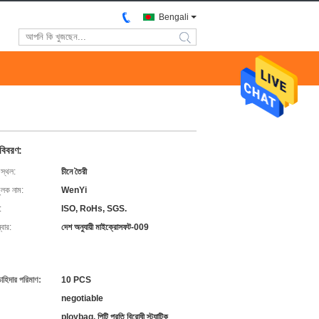
Bengali
search
 বিবরণ:
 স্থল:
চীনে তৈরী
ুলক নাম:
WenYi
:
ISO, RoHs, SGS.
বার:
দেশ অনুযায়ী মাইক্রোসফট-009
চাহিদার পরিমাণ:
10 PCS
negotiable
ploybag, পিটি প্রতি বিরোধী স্ট্যাটিক