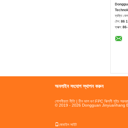
Donggua
Technol
ব্যক্তি যো
টেল:
86 
ফ্যাক্স:
86
অনলাইন সংযোগ স্থাপন করুন
গোপনীয়তা নীতি
| চীন ভাল গুণ FPC ঝিল্লী সুইচ সরবরা
© 2019 - 2026 Dongguan Jinyuanhang Ele
মোবাইল সাইট