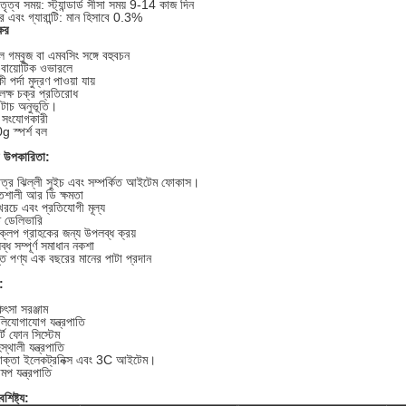
তৃত্ব সময়: স্ট্যান্ডার্ড সীসা সময় 9-14 কাজ দিন
ার এবং গ্যারান্টি: মান হিসাবে 0.3%
্ষর
ল গম্বুজ বা এমবসিং সঙ্গে বহুবচন
ি-বায়োটিক ওভারলে
 পর্দা মুদ্রণ পাওয়া যায়
 লক্ষ চক্র প্রতিরোধ
টাচ অনুভূতি।
 সংযোগকারী
 স্পর্শ বল
 উপকারিতা:
মাত্র ঝিল্লী সুইচ এবং সম্পর্কিত আইটেম ফোকাস।
িশালী আর ডি ক্ষমতা
রচে এবং প্রতিযোগী মূল্য
ত ডেলিভারি
্লপ গ্রাহকের জন্য উপলব্ধ ক্রয়
্ধ সম্পূর্ণ সমাধান নকশা
ত পণ্য এক বছরের মানের পাটা প্রদান
:
িৎসা সরঞ্জাম
লিযোগাযোগ যন্ত্রপাতি
ার্ট ফোন সিস্টেম
স্থালী যন্ত্রপাতি
োক্তা ইলেকট্রনিক্স এবং 3C আইটেম।
মপ যন্ত্রপাতি
শিষ্ট্য: