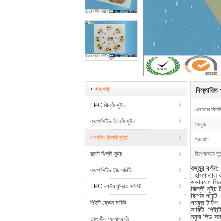
সব পণ্য
বিস্তারিত প
FPC ঝিল্লী সুইচ
ওভারলে মিটারি
ক্যাপাসিটিভ ঝিল্লী সুইচ
গম্বুজ:
এমবসিং ঝিল্লী সুইচ
প্রয়োগ:
ফ্ল্যাট ঝিল্লী সুইচ
বিশেষভাবে তু
বস্তুর বর্ণনা:
ক্যাপাসিটিভ টাচ সার্কিট
হাসপাতাল ব্
ওভারলে: সিল
FPC নমনীয় মুদ্রিত সার্কিট
ঝিল্লী সুইচ
বিশেষ পয়েন্
গম্বুজ টাইপ:
পিইটি ফ্লেক্স সার্কিট
সার্কিট: পিই
নমুনা লিড সম
তাপ সীল সংযোগকারী