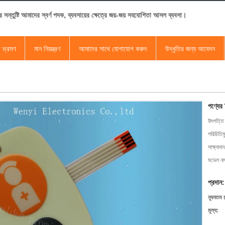
র সন্তুষ্টি আমাদের স্বর্ণ পদক, ব্যবসায়ের ক্ষেত্রে জয়-জয় সহযোগিতা আসল ব্যবসা।
া ভ্রমণ
মান নিয়ন্ত্রণ
আমাদের সাথে যোগাযোগ করুন
উদ্ধৃতির জন্য আবেদন
পণ্যের
উৎপত্তি
পরিচিতিম
সাক্ষ্যদান
মডেল নম্
প্রদান:
ন্যূনতম 
মূল্য: