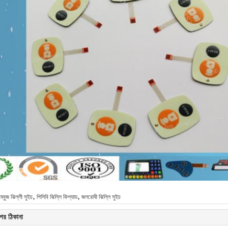
,
,
গম্বুজ ঝিল্লী সুইচ
পিসিবি ঝিল্লি কিপ্যাড
জলরোধী ঝিল্লি সুইচ
ের ঠিকানা