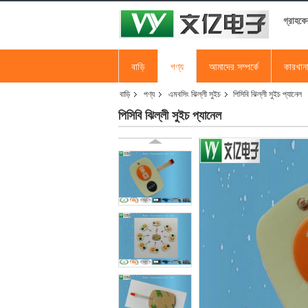
গ্রাহকে
বাড়ি
পণ্য
আমাদের সম্পর্কে
কারখান
বাড়ি
পণ্য
এমবসিং ঝিল্লী সুইচ
পিসিবি ঝিল্লী সুইচ প্যানেল
পিসিবি ঝিল্লী সুইচ প্যানেল