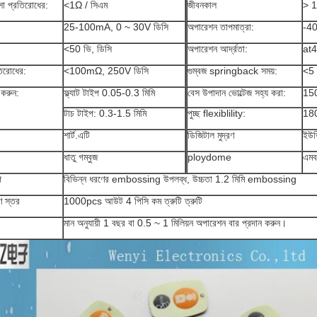
সা প্রতিরোধের:
<1Ω / সিএম
জীবনকাল
> 1 
25-100mA, 0 ~ 30V ডিসি
অপারেশন তাপমাত্রা:
-4
<50 ভি, ডিসি
অপারেশন আর্দ্রতা:
at
িরোধের:
<100mΩ, 250V ডিসি
গুম্বজ springback সময়:
<5 
 করুন:
ফ্ল্যাট টাইপ 0.05-0.3 মিমি
বেস উপাদান ভোল্টেজ সহ্য করা:
150
টাচ টাইপ: 0.3-1.5 মিমি
পুচ্ছ flexiblility:
180
শার্ট.এটি
ডিজিটাল মুদ্রণ
ইউভি
ধাতু গম্বুজ
ploydome
এমব
প
বিভিন্ন ধরণের embossing উপলব্ধ, উচ্চতা 1.2 মিমি embossing
রণ স্তর
1000pcs আউট 4 পিসি কম ত্রুটি ত্রুটি
মান অনুযায়ী 1 বছর বা 0.5 ~ 1 মিলিয়ন অপারেশন বার প্রদান করুন।