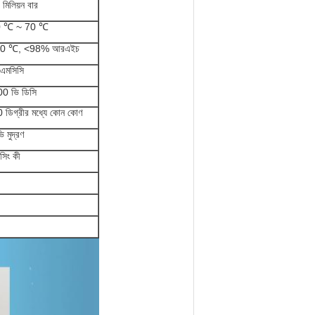
মিলিয়ন বার
0 ℃ ~ 70 ℃
40 ℃, <98% আরএইচ
এমসিসি
0 ভি ডিসি
 ডিগ্রীর মধ্যে কোন কোণ
 মুদ্রণ
সিং কী