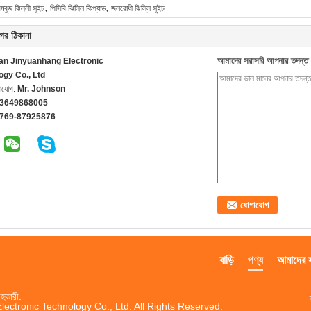
,
,
গম্বুজ ঝিল্লী সুইচ
পিসিবি ঝিল্লি কিপ্যাড
জলরোধী ঝিল্লি সুইচ
ের ঠিকানা
আমাদের সরাসরি আপনার তদন্ত 
n Jinyuanhang Electronic
ogy Co., Ltd
গাযোগ:
Mr. Johnson
13649868005
-769-87925876
বাড়ি
পণ্য
আমাদের সম
হকারী.
ctronic Technology Co., Ltd. All Rights Reserved.