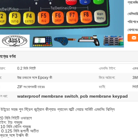
প্যাকেজি
ডেলিভারি
পরিশোধের
যোগানের 
ণ্যের বর্ণনা
য়াল:
0.2 মিমি পিইটি
এমবসিং টাইপ:
এমব
া:
উচ্চ চকচকে সঙ্গে Epoxy কী
ফিরে আঠালো:
3M9
:
ZIF সংযোগকারী তারের
বর্তনী:
পিইট
waterproof membrane switch
pcb membrane keypad
লে ধরা:
,
 উইন্ডো সহজ পুল স্ট্রিপ কন্ট্রোল কীপ্যাড প্যানেল মাল্টি লেয়ার সার্কিট এমবসিং ঝিল্লি
0 মিমি পিইটি ওভারলে
টাইপ: টাচ গম্বুজ
 10 মিমি মেটাল গম্বুজ
টি 0.125 মিমি রূপালী অতীত
কচকে সঙ্গে ইপক্সি কী