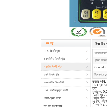
সব পণ্য
বিস্তারিত প
FPC ঝিল্লী সুইচ
ওভারলে মিটারি
ক্যাপাসিটিভ ঝিল্লী সুইচ
পৃষ্ঠতল চিকিৎস
এমবসিং ঝিল্লী সুইচ
Connetor
ফ্ল্যাট ঝিল্লী সুইচ
বিশেষভাবে তু
বস্তুর বর্ণনা:
ক্যাপাসিটিভ টাচ সার্কিট
চার প্রদর্শন
সুইচ
FPC নমনীয় মুদ্রিত সার্কিট
ওভারলে: 0.2
ঝিল্লী সুইচ 
গম্বুজ টাইপ:
পিইটি ফ্লেক্স সার্কিট
সার্কিট: পিই
বিশেষ: উচ্চ চ
তাপ সীল সংযোগকারী