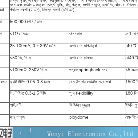
ঝিল্লী সুইচ, এল ব্যাকলিট, অ্যালুমিনিয়াম প্লেট, পিসি ও এক্রাইলিক ওভারলে, স্পর্শ বল ঝিল্
নরম এবং কঠোর একত্রিত ঝিল্লী সুইচ, ধাতু গম্বুজ, কলাই গম্বুজ, এমবসিং, বাজারে বিভিন্ন 
মতা
গ্রাহক নকশা (ই এম), নিজস্ব নকশা (ওডিএম),
তা
500,000 পিসি / মাস
সা
<1Ω / সিএম
জীবনকাল
> 1 মিলি
25-100mA, 0 ~ 30V ডিসি
অপারেশন তাপমাত্রা:
-40 ℃
<50 ভি, ডিসি
অপারেশন আর্দ্রতা:
at40 
<100mΩ, 250V ডিসি
গুম্বজ springback সময়:
<5 এমস
 করুন:
ফ্ল্যাট টাইপ 0.05-0.3 মিমি
বেস উপাদান ভোল্টেজ সহ্য করা:
1500 ভ
টাচ টাইপ: 0.3-1.5 মিমি
পুচ্ছ flexiblility:
180 ডিগ
শার্ট.এটি
ডিজিটাল মুদ্রণ
ইউভি মুদ
ধাতু গম্বুজ
ploydome
এমবসিং 