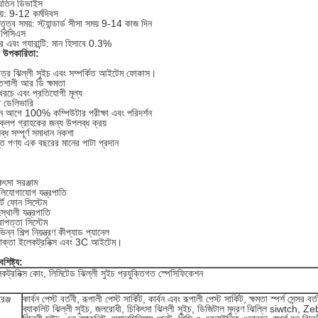
যুতিন ডিভাইস
য়: 9-12 কর্মদিবস
তৃত্ব সময়: স্ট্যান্ডার্ড সীসা সময় 9-14 কাজ দিন
পিসিএস
ার এবং গ্যারান্টি: মান হিসাবে 0.3%
 উপকারিতা:
মাত্র ঝিল্লী সুইচ এবং সম্পর্কিত আইটেম ফোকাস।
িশালী আর ডি ক্ষমতা
রচে এবং প্রতিযোগী মূল্য
ত ডেলিভারি
ন আগে 100% কম্পিউটার পরীক্ষা এবং পরিদর্শন
্লপ গ্রাহকের জন্য উপলব্ধ ক্রয়
্ধ সম্পূর্ণ সমাধান নকশা
ত পণ্য এক বছরের মানের পাটা প্রদান
িৎসা সরঞ্জাম
লিযোগাযোগ যন্ত্রপাতি
ার্ট ফোন সিস্টেম
স্থালী যন্ত্রপাতি
রাপত্তা সিস্টেম
িন্ন শিল্প নিয়ন্ত্রণ কীপ্যাড প্যানেল
োক্তা ইলেকট্রনিক্স এবং 3C আইটেম।
শিষ্ট্য:
্রনিক্স কোং, লিমিটেড ঝিল্লী সুইচ প্রযুক্তিগত স্পেসিফিকেশন
েঞ্জ
কার্বন পেস্ট বর্তনী, রূপালী পেস্ট সার্কিট, কার্বন এবং রূপালী পেস্ট সার্কিট, ক্ষমতা স্পর্শ সেন্সর ব
ব্যাকলিট ঝিল্লী সুইচ, জলরোধী, চিকিৎসা ঝিল্লী সুইচ, ডিজিটাল মুদ্রণ ঝিল্লি siwtc