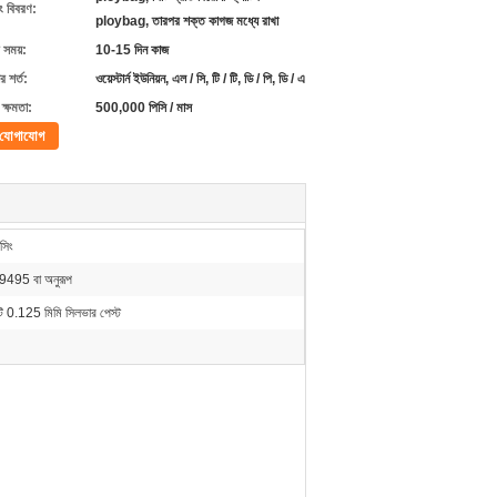
ং বিবরণ:
ploybag, তারপর শক্ত কাগজ মধ্যে রাখা
 সময়:
10-15 দিন কাজ
 শর্ত:
ওয়েস্টার্ন ইউনিয়ন, এল / সি, টি / টি, ডি / পি, ডি / এ
ক্ষমতা:
500,000 পিসি / মাস
যোগাযোগ
সিং
495 বা অনুরূপ
ি 0.125 মিমি সিলভার পেস্ট