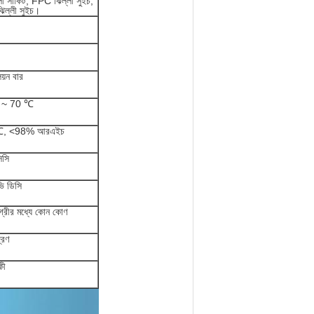
লী সার্কিট, FPC ঝিল্লী সুইচ,
ঝিল্লী সুইচ।
য়ন বার
 ~ 70 ℃
℃, <98% আরএইচ
িসি
ি ডিসি
্রীর মধ্যে কোন কোণ
্রণ
কী