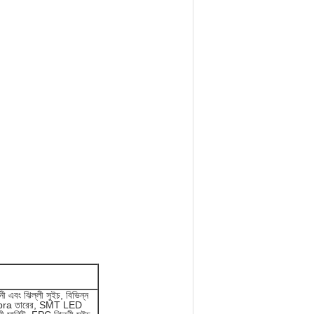
র্তনী এবং ঝিল্লী সুইচ, বিভিন্ন
h, Zebra তারের, SMT LED