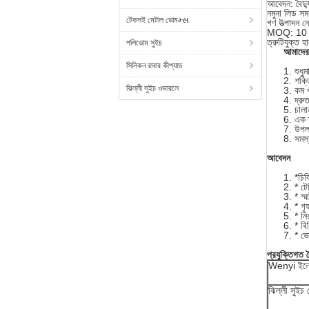
আবেদন: বৈদ্
নমুনা লিড সম
টেকসই মেটাল ডোমમ્સ
গণ উত্পাদন নে
MOQ: 10 
ত্রুটিযুক্ত হ
পলিডোম সুইচ
আমাদের
সিলিকন রাবার কীপ্যাড
শুধু
শক্ত
ঝিল্লী সুইচ ওভারলে
কম খ
দ্রু
চালা
এক ক
উপলব
সমস্
আবেদন
*চিক
* টে
* স্ম
* গৃহ
* নি
* বিভ
* ভ
প্রযুক্তিগত বৈ
Wenyi ইলেকট
ঝিল্লী সুইচ র