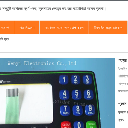
র সন্তুষ্টি আমাদের স্বর্ণ পদক, ব্যবসায়ের ক্ষেত্রে জয়-জয় সহযোগিতা আসল ব্যবসা।
া ভ্রমণ
মান নিয়ন্ত্রণ
আমাদের সাথে যোগাযোগ করুন
উদ্ধৃতির জন্য আবেদন
্লী সুইচ
পণ্যের
উৎপত্তি
পরিচিতিম
সাক্ষ্যদান
মডেল নম্
প্রদান:
ন্যূনতম 
মূল্য: