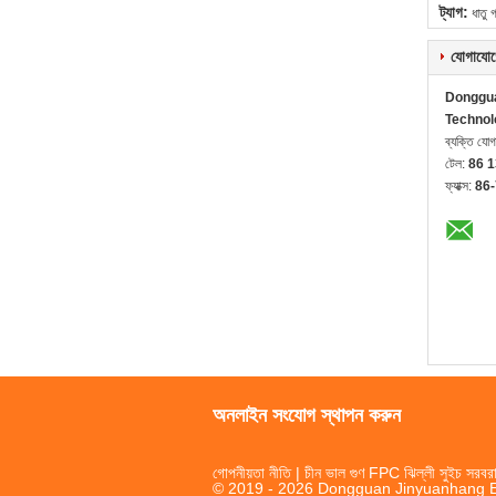
ট্যাগ:
ধাতু 
যোগাযোগ
Donggua
Technol
ব্যক্তি যো
টেল:
86 
ফ্যাক্স:
86
অনলাইন সংযোগ স্থাপন করুন
গোপনীয়তা নীতি
| চীন ভাল গুণ FPC ঝিল্লী সুইচ সরবরা
© 2019 - 2026 Dongguan Jinyuanhang Ele